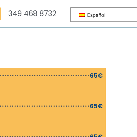
349 468 8732
Español
65€
65€
65€