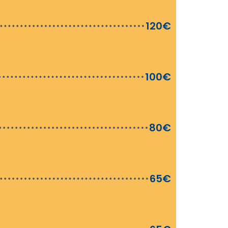
120€
100€
80€
65€